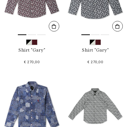
l
t
e
r
n
n
a
c
h
:
Shirt "Gary"
Shirt "Gary"
€ 270,00
€ 270,00