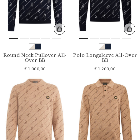
l
t
e
r
n
n
a
c
h
:
Round Neck Pullover All-
Polo Longsleeve All-Over
Over BB
BB
€ 1.000,00
€ 1.200,00