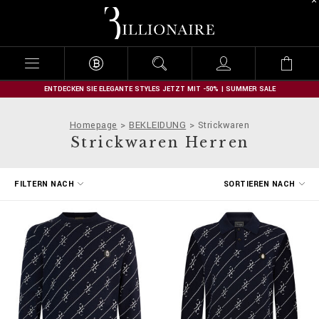
B
i
l
l
i
o
n
ENTDECKEN SIE ELEGANTE STYLES JETZT MIT -50% | SUMMER SALE
a
i
Homepage
BEKLEIDUNG
Strickwaren
r
Strickwaren Herren
e
E
FILTERN NACH
SORTIEREN NACH
r
g
e
b
n
i
s
s
e
f
i