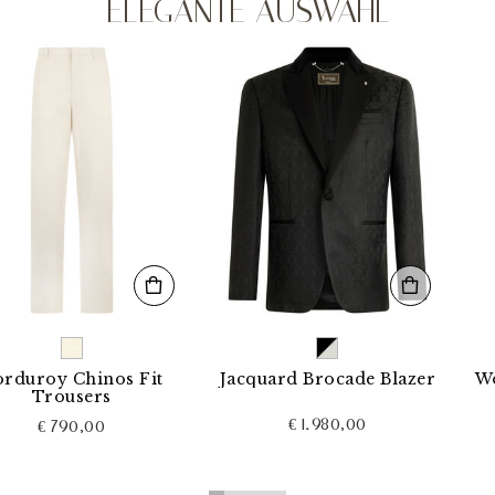
ELEGANTE AUSWAHL
 Chinos Fit
Jacquard Brocade Blazer
Wool Loo
ousers
€ 1.980,00
790,00