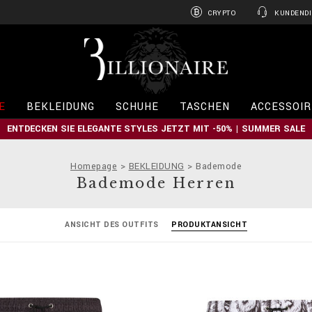
CRYPTO
KUNDENDI
B
i
l
l
i
E
BEKLEIDUNG
SCHUHE
TASCHEN
ACCESSOIR
o
n
ENTDECKEN SIE ELEGANTE STYLES JETZT MIT -50% | SUMMER SALE
a
i
r
Homepage
BEKLEIDUNG
Bademode
e
Bademode Herren
ANSICHT DES OUTFITS
PRODUKTANSICHT