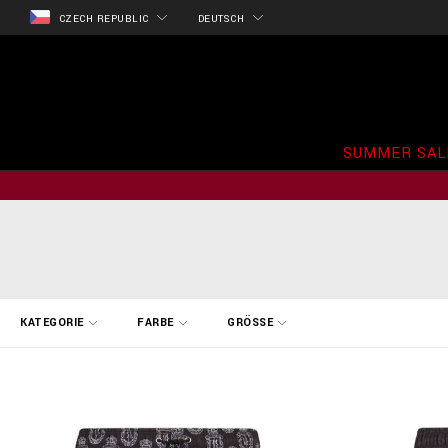
CZECH REPUBLIC
DEUTSCH
SUMMER SAL
E
KATEGORIE
FARBE
GRÖSSE
r
g
e
b
n
i
s