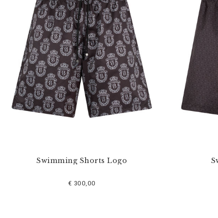
s
e
f
i
l
t
e
r
n
n
a
c
h
:
Swimming Shorts Logo
S
€ 300,00