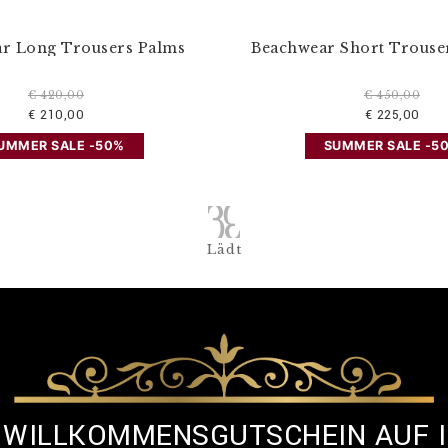
r Long Trousers Palms
Beachwear Short Trouser
€ 420,00
€ 450,00
€ 210,00
€ 225,00
UMMER SALE -50%
SUMMER SALE -5
Lädt
% WILLKOMMENSGUTSCHEIN AUF 