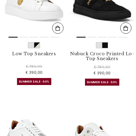
s
u
l
t
a
t
s
p
a
r
Low Top Sneakers
Nubuck Croco Printed Lo-
:
Top Sneakers
€ 780,00
€ 780,00
€ 390,00
€ 390,00
SUMMER SALE -50%
SUMMER SALE -50%