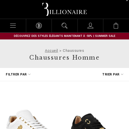
B
i
l
l
i
o
n
DÉCOUVREZ DES STYLES ÉLÉGANTS MAINTENANT À -50% | SUMMER SALE
a
i
Accueil
Chaussures
r
Chaussures Homme
e
A
FILTRER PAR
TRIER PAR
f
f
i
n
e
r
v
o
s
r
é