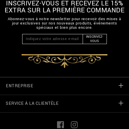
INSCRIVEZ-VOUS ET RECEVEZ LE 15%
EXTRA SUR LA PREMIÈRE COMMANDE
Abonnez-vous à notre newsletter pour recevoir des mises à
jour exclusives sur nos nouveaux produits, événements
spéciaux et bien plus encore.
INSCRIVEZ-
VOUS
ENTREPRISE
SERVICE À LA CLIENTÈLE
Monde de Billionaire
Localizateur de magasin
Mes commandes
L
F
i
a