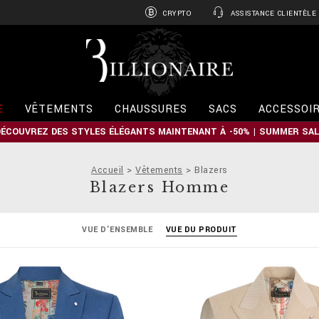
CRYPTO
ASSISTANCE CLIENTÈLE
B
i
l
l
i
E
VÊTEMENTS
CHAUSSURES
SACS
ACCESSOI
o
n
DÉCOUVREZ DES STYLES ÉLÉGANTS MAINTENANT À -50% | SUMMER SAL
a
i
r
Accueil
Vêtements
Blazers
e
Blazers Homme
VUE D'ENSEMBLE
VUE DU PRODUIT