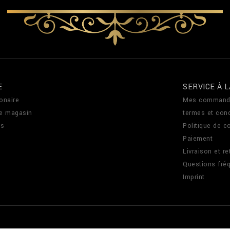
E
SERVICE À L
onaire
Mes command
de magasin
termes et cond
us
Politique de co
Paiement
Livraison et re
Questions fré
Imprint