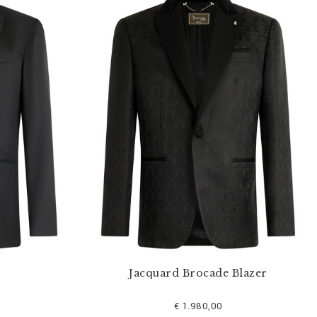
Jacquard Brocade Blazer
€ 1.980,00