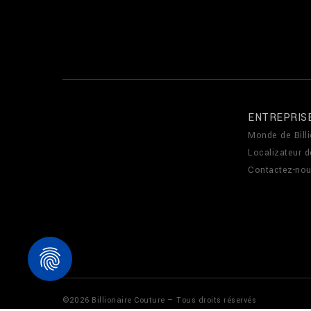
ENTREPRIS
Monde de Billi
Localizateur 
Contactez-no
©
2026
Billionaire Couture — Tous droits réservés