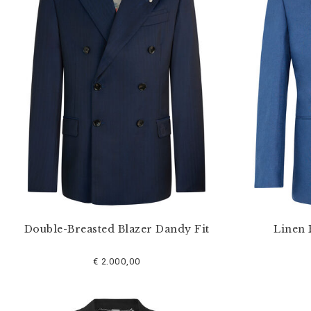
o
s
r
é
s
u
l
t
a
t
s
p
a
r
:
Double-Breasted Blazer Dandy Fit
Linen 
€ 2.000,00