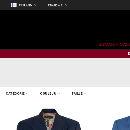
FINLAND
FRANÇAIS
SUMMER SAL
A
CATÉGORIE
COULEUR
TAILLE
f
f
i
n
e
r
v