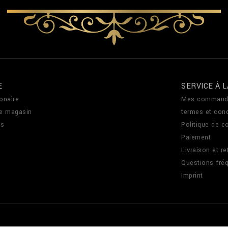
E
SERVICE À L
onaire
Mes command
de magasin
termes et cond
us
Politique de co
Paiement
Livraison et re
Questions fré
Imprint