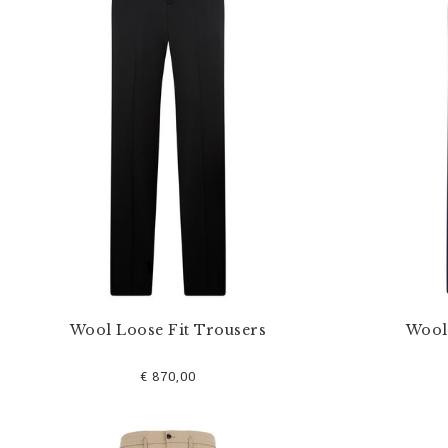
o
s
r
é
s
u
l
t
a
t
s
p
a
r
:
Wool Loose Fit Trousers
Wool
€ 870,00