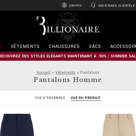
CRYPTO
ASSISTANCE CLIENTÈLE
B
i
l
l
i
E
VÊTEMENTS
CHAUSSURES
SACS
ACCESSOI
o
n
DÉCOUVREZ DES STYLES ÉLÉGANTS MAINTENANT À -50% | SUMMER SAL
a
i
r
Accueil
Vêtements
Pantalons
e
Pantalons Homme
VUE D'ENSEMBLE
VUE DU PRODUIT