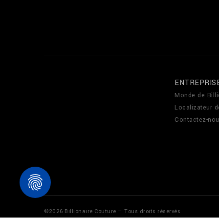
ENTREPRIS
Monde de Billi
Localizateur 
Contactez-no
©
2026
Billionaire Couture — Tous droits réservés