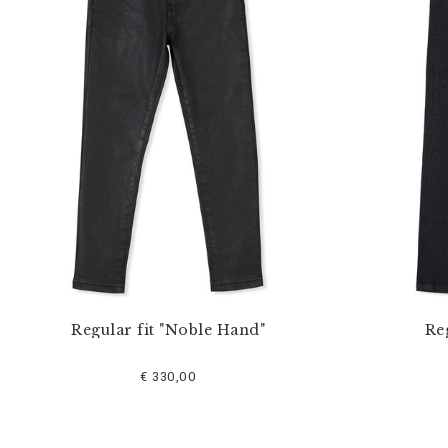
o
s
r
é
s
u
l
t
a
t
s
p
a
r
:
Regular fit "Noble Hand"
Re
€ 330,00