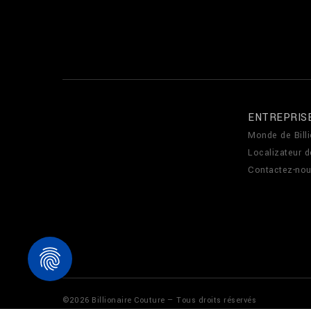
ENTREPRIS
Monde de Billi
Localizateur 
Contactez-no
©
2026
Billionaire Couture — Tous droits réservés