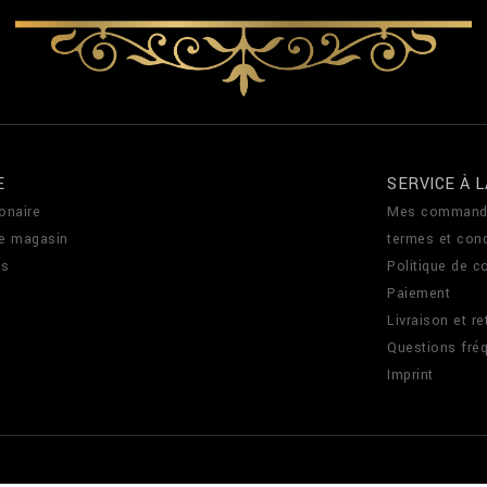
E
SERVICE À L
onaire
Mes command
de magasin
termes et cond
us
Politique de co
Paiement
Livraison et re
Questions fré
Imprint