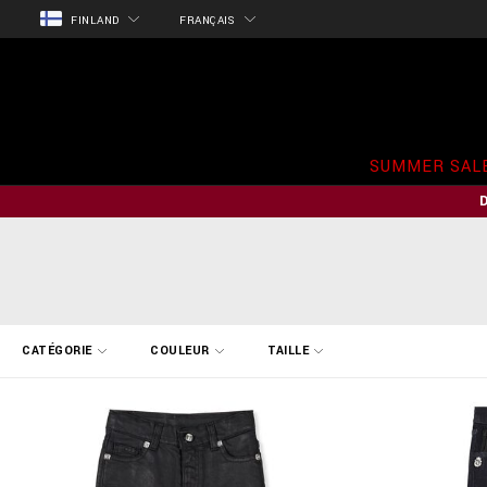
FINLAND
FRANÇAIS
SUMMER SAL
A
CATÉGORIE
COULEUR
TAILLE
f
f
i
n
e
r
v