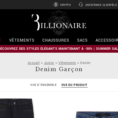
CRYPTO
ASSISTANCE CLIENTÈLE
B
i
l
l
i
E
VÊTEMENTS
CHAUSSURES
SACS
ACCESSOI
o
n
DÉCOUVREZ DES STYLES ÉLÉGANTS MAINTENANT À -50% | SUMMER SAL
a
i
r
Accueil
Junior
Vêtements
Denim
e
Denim Garçon
VUE D'ENSEMBLE
VUE DU PRODUIT