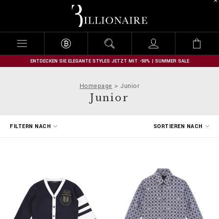
B
i
l
l
i
o
n
ENTDECKEN SIE ELEGANTE STYLES JETZT MIT -50% | SUMMER SALE
a
i
Homepage
Junior
r
Junior
e
E
FILTERN NACH
SORTIEREN NACH
r
g
e
b
n
i
s
s
e
f
i