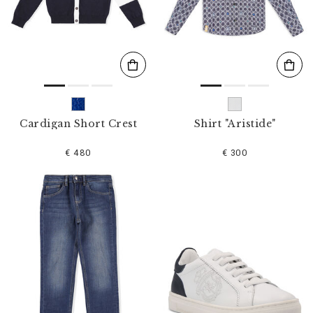
l
t
e
r
n
n
a
c
h
:
Cardigan Short Crest
Shirt "Aristide"
€ 480
€ 300