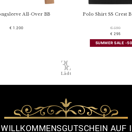
ongsleeve All-Over BB
Polo Shirt SS Crest 
€ 1.200
€ 590
€ 295
SUMMER SALE -5
Lädt
% WILLKOMMENSGUTSCHEIN AUF 