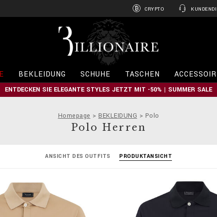
CRYPTO
KUNDENDI
B
i
l
l
i
E
BEKLEIDUNG
SCHUHE
TASCHEN
ACCESSOIR
o
n
ENTDECKEN SIE ELEGANTE STYLES JETZT MIT -50% | SUMMER SALE
a
i
r
Homepage
BEKLEIDUNG
Polo
e
Polo Herren
ANSICHT DES OUTFITS
PRODUKTANSICHT