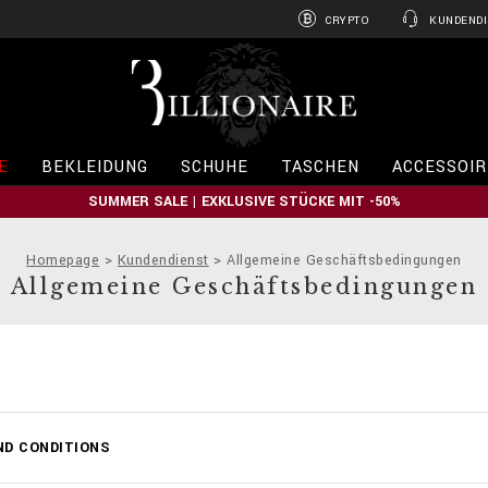
CRYPTO
KUNDENDI
B
i
l
l
i
E
BEKLEIDUNG
SCHUHE
TASCHEN
ACCESSOIR
o
n
SUMMER SALE | EXKLUSIVE STÜCKE MIT -50%
a
i
r
Homepage
Kundendienst
Allgemeine Geschäftsbedingungen
e
Allgemeine Geschäftsbedingungen
ND CONDITIONS