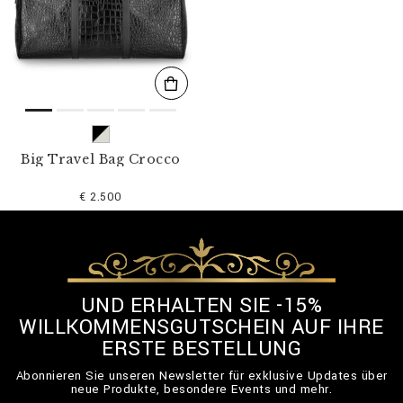
l
t
e
r
n
n
a
c
h
:
Big Travel Bag Crocco
€ 2.500
UND ERHALTEN SIE -15%
WILLKOMMENSGUTSCHEIN AUF IHRE
ERSTE BESTELLUNG
Abonnieren Sie unseren Newsletter für exklusive Updates über
neue Produkte, besondere Events und mehr.