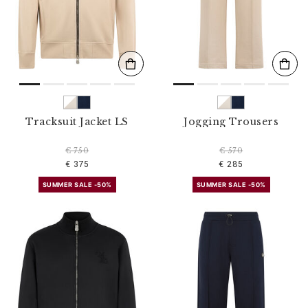
l
t
e
r
n
n
a
c
h
:
Tracksuit Jacket LS
Jogging Trousers
€ 750
€ 570
€ 375
€ 285
SUMMER SALE -50%
SUMMER SALE -50%