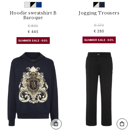
Hoodie sweatshirt B
Jogging Trousers
Baroque
€ 570
€ 890
€ 285
€ 445
SUMMER SALE -50%
SUMMER SALE -50%