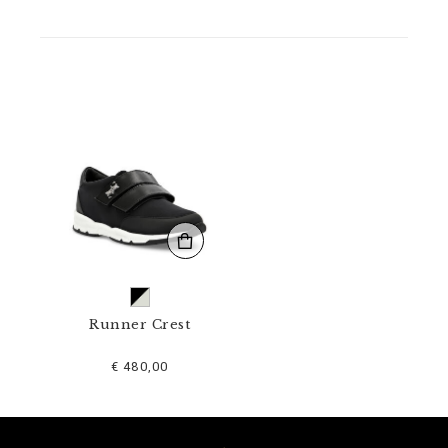
N
_
0
2
.
h
t
m
l
Runner Crest
€ 480,00