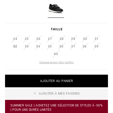
a
i
t
o
i
n
o
a
B
n
i
L
s
r
A
TAILLE
e
C
.
K
c
24
25
26
27
28
29
30
31
o
32
33
34
35
36
37
38
39
m
/
40
f
i
Comparaison des tailles
/
f
r
A
/
AJOUTER AU PANIER
d
r
d
u
t
n
AJOUTER À MES FAVORIS
o
n
c
e
a
SUMMER SALE | ACHETEZ UNE SÉLECTION DE STYLES À -50%
r
r
| POUR UNE DURÉE LIMITÉE
-
t