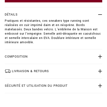
c
o
r
p
e
t
DÉTAILS
s
i
t
Pratiques et résistantes, ces sneakers type running sont
o
/
réalisées en cuir imprimé daim et en néoprène. Bords
n
B
matelassés. Deux bandes velcro. L’emblème de la Maison est
s
1
embossé sur l’empeigne. Semelle anti-dérapante en caoutchouc
9
et semelle intercalaire en EVA. Doublure intérieure et semelle
S
intérieure amovible.
-
B
S
COMPOSITION
C
0
0
LIVRAISON & RETOURS
9
2
-
B
SÉCURITÉ ET UTILISATION DU PRODUIT
L
E
0
0
1