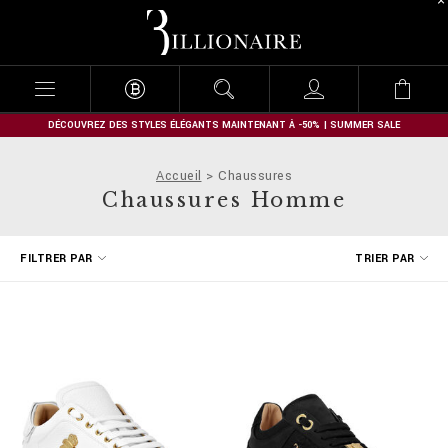
B
i
l
l
i
o
n
DÉCOUVREZ DES STYLES ÉLÉGANTS MAINTENANT À -50% | SUMMER SALE
a
i
Accueil
Chaussures
r
Chaussures Homme
e
A
FILTRER PAR
TRIER PAR
f
f
i
n
e
r
v
o
s
r
é