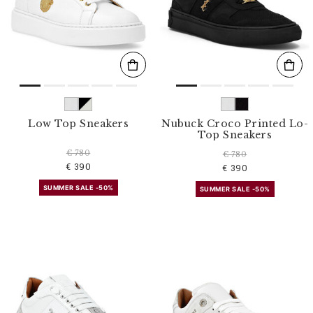
s
u
l
t
a
t
s
p
a
r
Low Top Sneakers
Nubuck Croco Printed Lo-
:
Top Sneakers
€ 780
€ 780
€ 390
€ 390
SUMMER SALE -50%
SUMMER SALE -50%