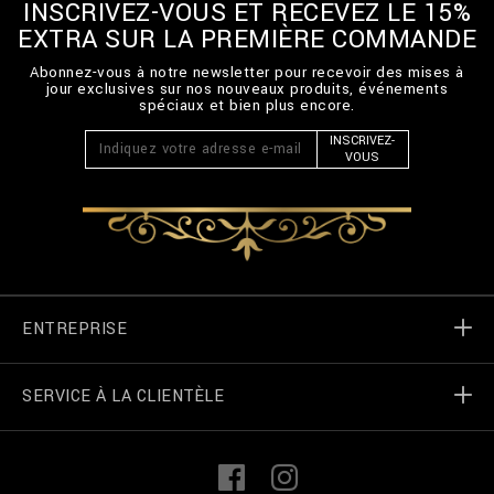
INSCRIVEZ-VOUS ET RECEVEZ LE 15%
EXTRA SUR LA PREMIÈRE COMMANDE
Abonnez-vous à notre newsletter pour recevoir des mises à
jour exclusives sur nos nouveaux produits, événements
spéciaux et bien plus encore.
INSCRIVEZ-
VOUS
ENTREPRISE
SERVICE À LA CLIENTÈLE
Monde de Billionaire
Localizateur de magasin
Mes commandes
L
F
i
a