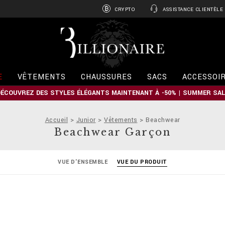
CRYPTO
ASSISTANCE CLIENTÈLE
B
i
l
l
i
E
VÊTEMENTS
CHAUSSURES
SACS
ACCESSOI
o
n
DÉCOUVREZ DES STYLES ÉLÉGANTS MAINTENANT À -50% | SUMMER SAL
a
i
r
Accueil
Junior
Vêtements
Beachwear
e
Beachwear Garçon
VUE D'ENSEMBLE
VUE DU PRODUIT