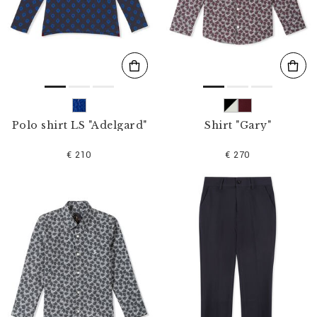
s
u
l
t
a
t
s
p
a
r
Polo shirt LS "Adelgard"
Shirt "Gary"
:
€ 210
€ 270