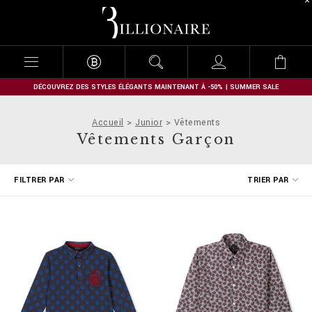
B
i
l
l
i
o
n
DÉCOUVREZ DES STYLES ÉLÉGANTS MAINTENANT À -50% | SUMMER SALE
a
i
Accueil
Junior
Vêtements
r
Vêtements Garçon
e
A
FILTRER PAR
TRIER PAR
f
f
i
n
e
r
v
o
s
r
é