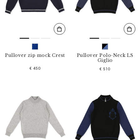
s
u
l
t
a
t
s
p
a
r
Pullover zip mock Crest
Pullover Polo-Neck LS
:
Giglio
€ 450
€ 510