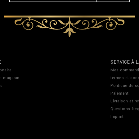
E
SERVICE À L
onaire
Mes command
de magasin
termes et cond
us
Politique de co
Paiement
Livraison et re
Questions fré
Imprint