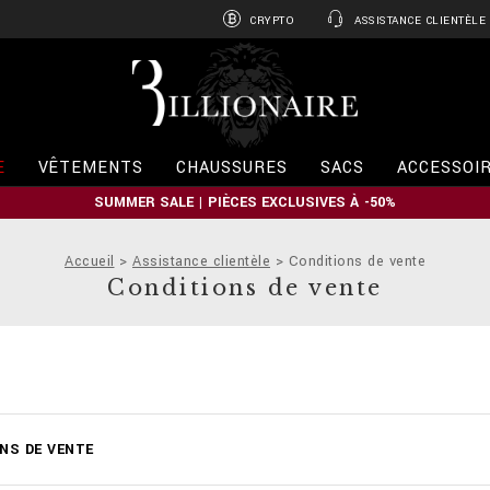
CRYPTO
ASSISTANCE CLIENTÈLE
B
i
l
l
i
E
VÊTEMENTS
CHAUSSURES
SACS
ACCESSOI
o
n
SUMMER SALE | PIÈCES EXCLUSIVES À -50%
a
i
r
Accueil
Assistance clientèle
Conditions de vente
e
Conditions de vente
NS DE VENTE