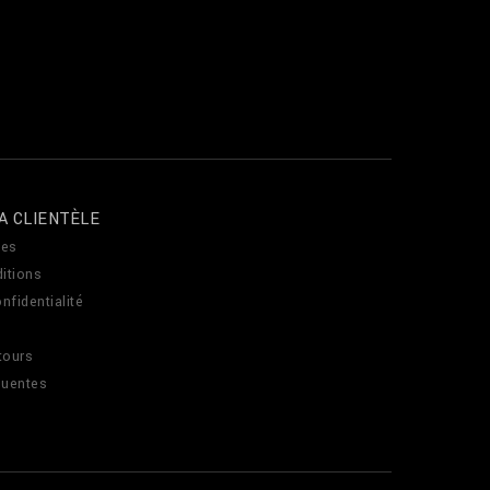
A CLIENTÈLE
es
itions
nfidentialité
tours
quentes