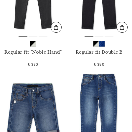
s
u
l
t
a
t
s
p
a
r
Regular fit "Noble Hand"
Regular fit Double B
:
€ 330
€ 390