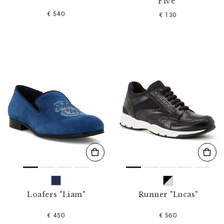
Five"
€ 540
€ 130
Loafers "Liam"
Runner "Lucas"
€ 450
€ 560