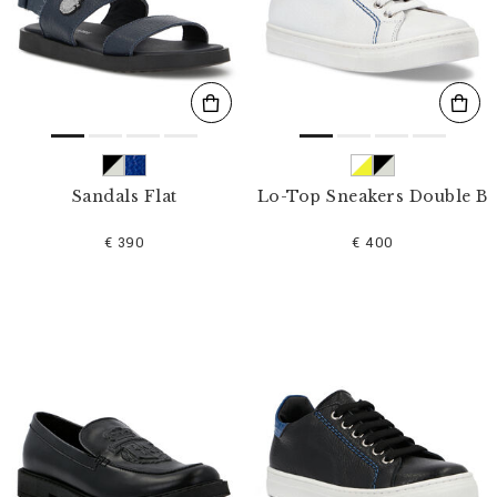
s
u
l
t
a
t
s
p
a
r
Sandals Flat
Lo-Top Sneakers Double B
:
€ 390
€ 400