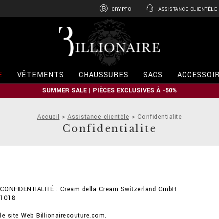
CRYPTO
ASSISTANCE CLIENTÈLE
B
i
l
l
i
E
VÊTEMENTS
CHAUSSURES
SACS
ACCESSOI
o
n
SUMMER SALE | PIÈCES EXCLUSIVES À -50%
a
i
r
Accueil
Assistance clientèle
Confidentialite
e
Confidentialite
CONFIDENTIALITÉ : Cream della Cream Switzerland GmbH
 1018
le site Web Billionairecouture.com.