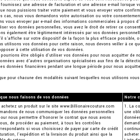
fournissez une adresse de facturation et une adresse e-mail lorsque vo
ue nous puissions traiter votre paiement et vous envoyer votre confi
ins cas, nous vous demandons votre autorisation ou votre consentement
s vous envoyer par e-mail des informations commerciales à propos d'a
iliser vos données personnelles, vous avez le droit de retirer ce cons
ons également être légitimement intéressés par vos données personnel
'il s'affiche sur votre dispositif de la façon la plus efficace possib
ous utilisons vos données pour cette raison, nous devons veiller à ce q
opposer à cette utilisation de vos données.
s pourrions être obligés d'utiliser vos données pour nous acquitter de 
onnées avec d'autres organisations spécialisées aux fins de la détecti
es données financières pendant une longue période pour nous acquitter
ique pour chacune des modalités suivant lesquelles nous utilisons vous
n que nous faisons de vos données
Notre c
achetez un produit sur le site www.Billionairecouture.com
1. La c
mandons de nous communiquer les données personnelles
une obl
our nous permettre d'honorer le contrat que nous avons
données
vous, de procéder au paiement, à tous les contrôles
demande
rrespondants si vous choisissez de payer par carte de crédit
continu
cturation, l'expédition et la livraison du produit ainsi que la
acheter 