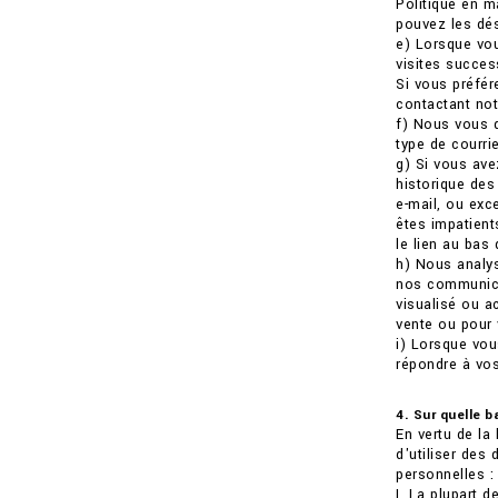
Politique en m
pouvez les dés
e) Lorsque vou
visites succes
Si vous préfér
contactant not
f) Nous vous 
type de courri
g) Si vous ave
historique des
e-mail, ou exc
êtes impatient
le lien au bas
h) Nous analys
nos communicat
visualisé ou 
vente ou pour 
i) Lorsque vo
répondre à vo
4. Sur quelle 
En vertu de la
d'utiliser des
personnelles :
I. La plupart 